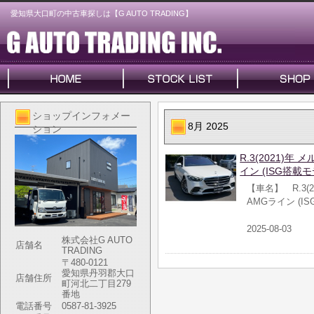
愛知県大口町の中古車探しは【G AUTO TRADING】
ショップインフォメー
8月 2025
ション
R.3(2021)年
イン (ISG搭載
【車名】 R.3(
AMGライン (I
2025-08-03
株式会社G AUTO
店舗名
TRADING
〒480-0121
愛知県丹羽郡大口
店舗住所
町河北二丁目279
番地
電話番号
0587-81-3925