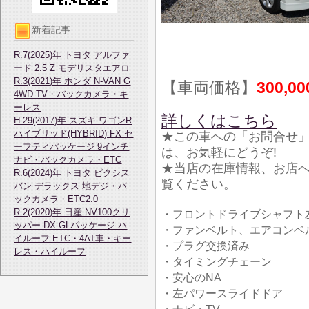
新着記事
R.7(2025)年 トヨタ アルファ
ード 2.5 Z モデリスタエアロ
R.3(2021)年 ホンダ N-VAN G
【車両価格】
300,0
4WD TV・バックカメラ・キ
ーレス
詳しくはこちら
H.29(2017)年 スズキ ワゴンR
ハイブリッド(HYBRID) FX セ
★この車への「お問合せ
ーフティパッケージ 9インチ
は、お気軽にどうぞ!
ナビ・バックカメラ・ETC
★当店の在庫情報、お店
R.6(2024)年 トヨタ ピクシス
覧ください。
バン デラックス 地デジ・バ
ックカメラ・ETC2.0
R.2(2020)年 日産 NV100クリ
・フロントドライブシャフト
ッパー DX GLパッケージ ハ
・ファンベルト、エアコンベ
イルーフ ETC・4AT車・キー
・プラグ交換済み
レス・ハイルーフ
・タイミングチェーン
・安心のNA
・左パワースライドドア