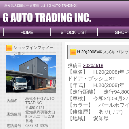
愛知県大口町の中古車探しは【G AUTO TRADING】
ショップインフォメー
H.20(2008)年 スズキ 
ション
投稿日
2020/3/18
【車名】 H.20(2008)
ドドア・プッシュST
【年式】 H.20(2008)年
【走行距離】 走行94,800
【車検】 令和3年04月2
株式会社G AUTO
店舗名
TRADING
【カラー】 パールホワ
〒480-0121
【修復歴】 あり(リア)
愛知県丹羽郡大口
店舗住所
町河北二丁目279
【地域】 愛知県
番地
電話番号
0587-81-3925