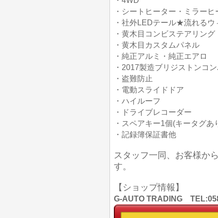
・4WD
・シートヒーター・ミラーヒ
・社外LEDテール★流れるウ
・黄木目コンビステアリング
・黄木目カスタムパネル
・純正アルミ・純正エアロ
・2017製造ブリジストンコ
・盗難防止
・電動スライドドア
・ハイルーフ
・ドライブレコーダー
・スペアキー1個(キータグあり
・記録簿保証書他
スタッフ一同、お客様か
す。
【ショップ情報】
G-AUTO TRADING TEL