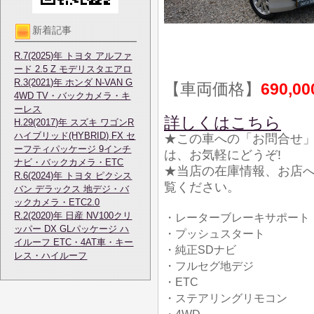
新着記事
R.7(2025)年 トヨタ アルファ
ード 2.5 Z モデリスタエアロ
R.3(2021)年 ホンダ N-VAN G
【車両価格】
690,0
4WD TV・バックカメラ・キ
ーレス
詳しくはこちら
H.29(2017)年 スズキ ワゴンR
ハイブリッド(HYBRID) FX セ
★この車への「お問合せ
ーフティパッケージ 9インチ
は、お気軽にどうぞ!
ナビ・バックカメラ・ETC
★当店の在庫情報、お店
R.6(2024)年 トヨタ ピクシス
覧ください。
バン デラックス 地デジ・バ
ックカメラ・ETC2.0
R.2(2020)年 日産 NV100クリ
・レーターブレーキサポート
ッパー DX GLパッケージ ハ
・プッシュスタート
イルーフ ETC・4AT車・キー
・純正SDナビ
レス・ハイルーフ
・フルセグ地デジ
・ETC
・ステアリングリモコン