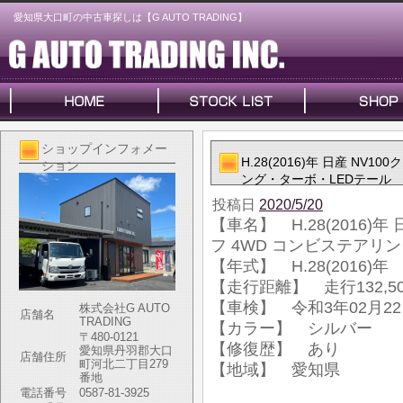
愛知県大口町の中古車探しは【G AUTO TRADING】
ショップインフォメー
H.28(2016)年 日産 NV
ション
ング・ターボ・LEDテール
投稿日
2020/5/20
【車名】 H.28(2016)年
フ 4WD コンビステアリ
【年式】 H.28(2016)年
【走行距離】 走行132,50
【車検】 令和3年02月2
株式会社G AUTO
店舗名
TRADING
【カラー】 シルバー
〒480-0121
【修復歴】 あり
愛知県丹羽郡大口
店舗住所
町河北二丁目279
【地域】 愛知県
番地
電話番号
0587-81-3925