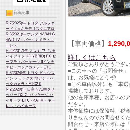
新着記事
R.7(2025)年 トヨタ アルファ
ード 2.5 Z モデリスタエアロ
R.3(2021)年 ホンダ N-VAN G
4WD TV・バックカメラ・キ
【車両価格】
1,290,
ーレス
H.29(2017)年 スズキ ワゴンR
詳しくはこちら
ハイブリッド(HYBRID) FX セ
ーフティパッケージ 9インチ
ご覧頂きありがとうござ
ナビ・バックカメラ・ETC
■この車への「お問合せ」
R.6(2024)年 トヨタ ピクシス
は、お気軽にどうぞ!
バン デラックス 地デジ・バ
■この車両以外にも「車選
ックカメラ・ETC2.0
R.2(2020)年 日産 NV100クリ
掲載しております。
ッパー DX GLパッケージ ハ
他の在庫車種、お店への
イルーフ ETC・4AT車・キー
ださい。
レス・ハイルーフ
本体価格には保険料、税
りませんのでお問合せく
問合わせ・来店の際には「