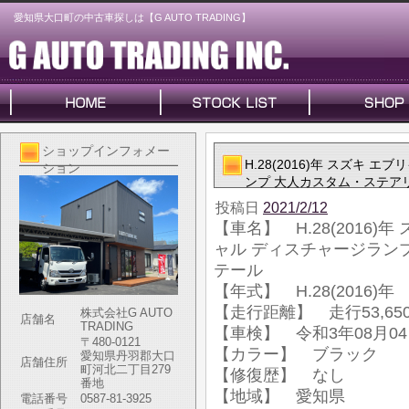
愛知県大口町の中古車探しは【G AUTO TRADING】
ショップインフォメー
H.28(2016)年 スズキ
ション
ンプ 大人カスタム・ステア
投稿日
2021/2/12
【車名】 H.28(2016)
ャル ディスチャージラン
テール
【年式】 H.28(2016)年
【走行距離】 走行53,650
株式会社G AUTO
店舗名
TRADING
【車検】 令和3年08月0
〒480-0121
【カラー】 ブラック
愛知県丹羽郡大口
店舗住所
町河北二丁目279
【修復歴】 なし
番地
【地域】 愛知県
電話番号
0587-81-3925