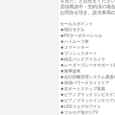
を見た」とお伝えくださ
店頭商談中・売約済の場
お問合せ頂き、該当車両
セールスポイント
★現行モデル
★PZターボスペシャル
★ハイルーフ車
★スマートキー
★プッシュスタート
★純正バックアイカメラ
★レーダーブレーキサポート
★無事故車
★走行距離管理システム通過
★両側パワースライドドア
★左オートステップ装着
★ピアノブラックコンビステ
★ピアノブラックインテリア
★LEDフォグホワイト
★フルセグ地デジTV