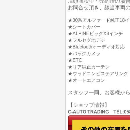
店頭商談中・売約済の場
お問合せ頂き、該当車両
★30系アルファード純正18
★シートカバー
★ALPINEビックX8インチ
★フルセグ地デジ
★Bluetoothオーディオ対応
★バックカメラ
★ETC
★リア純正カーテン
★ウッドコンビステアリング
★オートエアコン
スタッフ一同、お客様か
【ショップ情報】
G-AUTO TRADING TEL