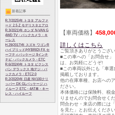
新着記事
R.7(2025)年 トヨタ アルファ
ード 2.5 Z モデリスタエアロ
R.3(2021)年 ホンダ N-VAN G
【車両価格】
458,0
4WD TV・バックカメラ・キ
ーレス
詳しくはこちら
H.29(2017)年 スズキ ワゴンR
ハイブリッド(HYBRID) FX セ
ご覧頂きありがとうござ
ーフティパッケージ 9インチ
■この車への「お問合せ」
ナビ・バックカメラ・ETC
は、お気軽にどうぞ!
R.6(2024)年 トヨタ ピクシス
■この車両以外にも「車選
バン デラックス 地デジ・バ
掲載しております。
ックカメラ・ETC2.0
R.2(2020)年 日産 NV100クリ
他の在庫車種、お店への
ッパー DX GLパッケージ ハ
ださい。
イルーフ ETC・4AT車・キー
本体価格には保険料、税
レス・ハイルーフ
りませんのでお問合せく
問合わせ・来店の際には「
を見た」とお伝えくださ