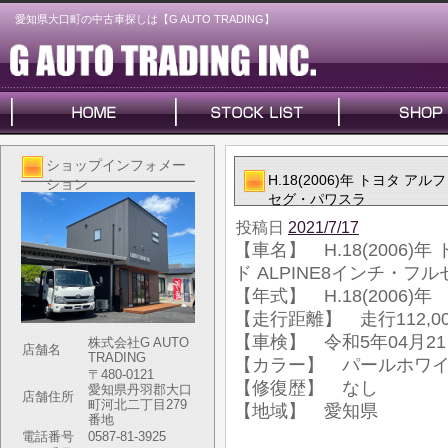
愛知県大口町の中古車探しは【G AUTO TRADING】
ショップインフォメー
H.18(2006)年 トヨタ アル
ション
セグ・パワスラ
投稿日
2021/7/17
【車名】 H.18(2006)年
ド ALPINE8インチ・フ
【年式】 H.18(2006)年
【走行距離】 走行112,00
【車検】 令和5年04月2
株式会社G AUTO
店舗名
TRADING
【カラー】 パールホワ
〒480-0121
【修復歴】 なし
愛知県丹羽郡大口
店舗住所
町河北二丁目279
【地域】 愛知県
番地
電話番号
0587-81-3925