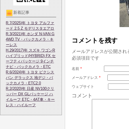
新着記事
R.7(2025)年 トヨタ アルファ
ード 2.5 Z モデリスタエアロ
R.3(2021)年 ホンダ N-VAN G
コメントを残す
4WD TV・バックカメラ・キ
ーレス
H.29(2017)年 スズキ ワゴンR
メールアドレスが公開され
ハイブリッド(HYBRID) FX セ
必須項目です
ーフティパッケージ 9インチ
ナビ・バックカメラ・ETC
名前
*
R.6(2024)年 トヨタ ピクシス
バン デラックス 地デジ・バ
メールアドレス
*
ックカメラ・ETC2.0
ウェブサイト
R.2(2020)年 日産 NV100クリ
ッパー DX GLパッケージ ハ
コメント
イルーフ ETC・4AT車・キー
レス・ハイルーフ