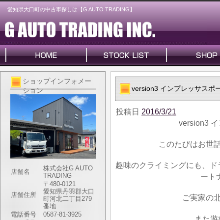
愛知県大口町の中古車探しは【G AUTO TRADING】
ショップインフォメー
version3 インプレッサス
ション
投稿日
2016/3/21
versio
このたびはお世
趣味のクライミングにも、ド
株式会社G AUTO
店舗名
TRADING
ートナ
〒480-0121
愛知県丹羽郡大口
店舗住所
ご実家の
町河北二丁目279
番地
電話番号
0587-81-3925
また遊