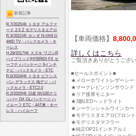
新着記事
R.7(2025)年 トヨタ アルファ
ード 2.5 Z モデリスタエアロ
R.3(2021)年 ホンダ N-VAN G
【車両価格】
8,800,
4WD TV・バックカメラ・キ
ーレス
詳しくはこちら
H.29(2017)年 スズキ ワゴンR
ハイブリッド(HYBRID) FX セ
ご覧頂きありがとうござ
ーフティパッケージ 9インチ
ナビ・バックカメラ・ETC
■セールスポイント■
R.6(2024)年 トヨタ ピクシス
★メローホワイトレザーシー
バン デラックス 地デジ・バ
★マークレビンソンサウンド
ックカメラ・ETC2.0
R.2(2020)年 日産 NV100クリ
★リア後席モニター
ッパー DX GLパッケージ ハ
★3眼LEDヘッドライト
イルーフ ETC・4AT車・キー
★シーケンシャルウインカー
レス・ハイルーフ
★モデリスタエアロ(フロント
★モデリスタマフラー
★純正OP21インチアルミ