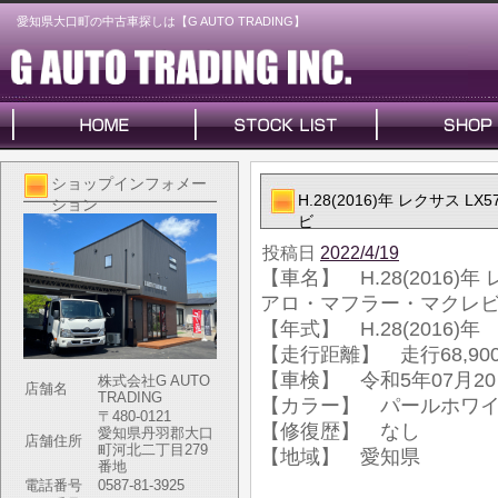
愛知県大口町の中古車探しは【G AUTO TRADING】
ショップインフォメー
H.28(2016)年 レクサス 
ション
ビ
投稿日
2022/4/19
【車名】 H.28(2016)年 
アロ・マフラー・マクレ
【年式】 H.28(2016)年
【走行距離】 走行68,900
【車検】 令和5年07月2
株式会社G AUTO
店舗名
TRADING
【カラー】 パールホワイ
〒480-0121
【修復歴】 なし
愛知県丹羽郡大口
店舗住所
町河北二丁目279
【地域】 愛知県
番地
電話番号
0587-81-3925