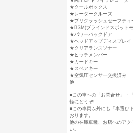
★純正OPドライブレコーダ
★クールボックス
★レーダークルーズ
★プリクラッシュセーフティ
★BSM(ブラインドスポットモ
★パワーバックドア
★ヘッドアップディスプレイ
★クリアランスソナー
★ヒッチメンバー
★カードキー
★スペアキー
★空気圧センサー交換済み
他
■この車への「お問合せ」・
軽にどうぞ!
■この車両以外にも「車選び
おります。
他の在庫車種、お店へのアク
い。