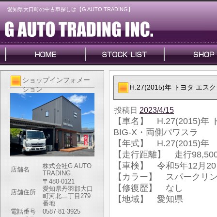
愛知県大口町の中古車探しは【G AUTO TRADING】
ショップインフォメー
H.27(2015)年 トヨタ エスク
ション
投稿日
2023/4/15
【車名】 H.27(2015)年 
BIG-X・両側パワスラ
【年式】 H.27(2015)年
【走行距離】 走行98,500
【車検】 令和5年12月2
株式会社G AUTO
店舗名
TRADING
【カラー】 スパークリ
〒480-0121
【修復歴】 なし
愛知県丹羽郡大口
店舗住所
町河北二丁目279
【地域】 愛知県
番地
電話番号
0587-81-3925