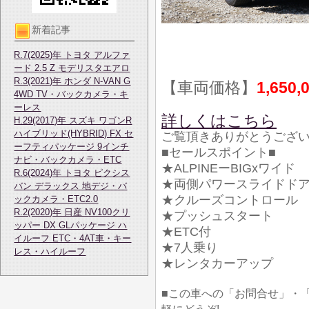
新着記事
R.7(2025)年 トヨタ アルファ
ード 2.5 Z モデリスタエアロ
R.3(2021)年 ホンダ N-VAN G
【車両価格】
1,650,
4WD TV・バックカメラ・キ
ーレス
詳しくはこちら
H.29(2017)年 スズキ ワゴンR
ハイブリッド(HYBRID) FX セ
ご覧頂きありがとうござ
ーフティパッケージ 9インチ
■セールスポイント■
ナビ・バックカメラ・ETC
★ALPINEーBIGxワイド
R.6(2024)年 トヨタ ピクシス
★両側パワースライドド
バン デラックス 地デジ・バ
★クルーズコントロール
ックカメラ・ETC2.0
R.2(2020)年 日産 NV100クリ
★プッシュスタート
ッパー DX GLパッケージ ハ
★ETC付
イルーフ ETC・4AT車・キー
★7人乗り
レス・ハイルーフ
★レンタカーアップ
■この車への「お問合せ」・