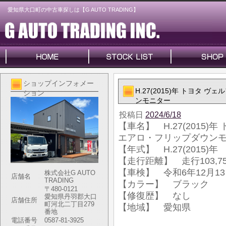
愛知県大口町の中古車探しは【G AUTO TRADING】
ショップインフォメー
H.27(2015)年 トヨタ 
ション
ンモニター
投稿日
2024/6/18
【車名】 H.27(2015)年
エアロ・フリップダウン
【年式】 H.27(2015)年
【走行距離】 走行103,75
【車検】 令和6年12月1
株式会社G AUTO
店舗名
TRADING
【カラー】 ブラック
〒480-0121
【修復歴】 なし
愛知県丹羽郡大口
店舗住所
町河北二丁目279
【地域】 愛知県
番地
電話番号
0587-81-3925