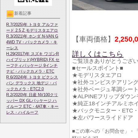
新着記事
R.7(2025)年 トヨタ アルファ
ード 2.5 Z モデリスタエアロ
R.3(2021)年 ホンダ N-VAN G
【車両価格】
2,250,
4WD TV・バックカメラ・キ
ーレス
詳しくはこちら
H.29(2017)年 スズキ ワゴンR
ハイブリッド(HYBRID) FX セ
ご覧頂きありがとうござ
ーフティパッケージ 9インチ
■セールスポイント■
ナビ・バックカメラ・ETC
★モデリスタエアロ
R.6(2024)年 トヨタ ピクシス
★社外コンビステアリン
バン デラックス 地デジ・バ
★社外ベージュ革調シー
ックカメラ・ETC2.0
R.2(2020)年 日産 NV100クリ
★ALPINEフリップダウ
ッパー DX GLパッケージ ハ
★純正18インチアルミホ
イルーフ ETC・4AT車・キー
★バックモニター・ETC
レス・ハイルーフ
★左パワースライドドア
■この車への「お問合せ」・