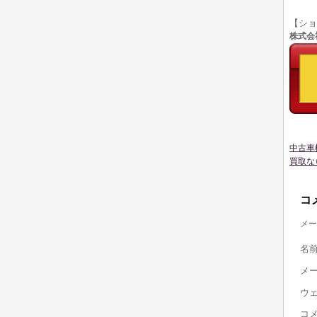
【シ
株式会社
中古車
買取な
コ
メー
名
メ
ウ
コ