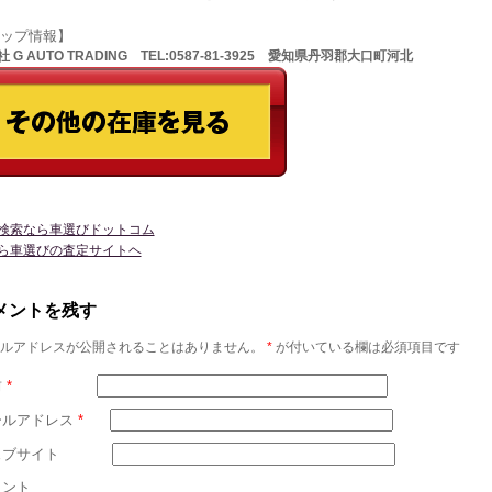
ョップ情報】
 G AUTO TRADING TEL:0587-81-3925 愛知県丹羽郡大口町河北
検索なら車選びドットコム
ら車選びの査定サイトヘ
メントを残す
ルアドレスが公開されることはありません。
*
が付いている欄は必須項目です
前
*
ールアドレス
*
ェブサイト
メント