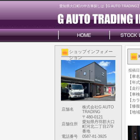
愛知県大口町の中古車探しは【G AUTO TRADING
ショップインフォメー
ション
投稿日
【車名
【年式】
【走行
【車検
【カラ
【修復
株式会社G AUTO
店舗名
TRADING
【地域
〒480-0121
愛知県丹羽郡大口
店舗住所
町河北二丁目279
番地
電話番号
0587-81-3925