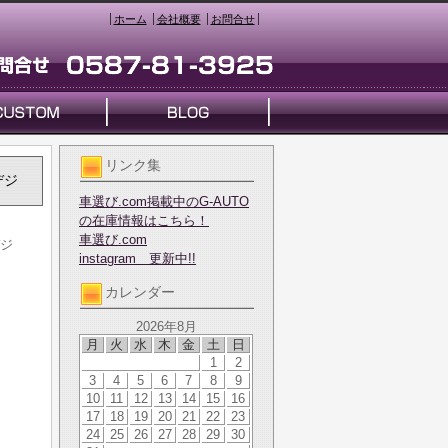
ホーム
会社概要
お問合せ
リンク集
デジ
車選び.com掲載中のG-AUTO
の在庫情報はこちら！
車選び.com
デジ
instagram 更新中!!
カレンダー
2026年8月
月
火
水
木
金
土
日
1
2
3
4
5
6
7
8
9
10
11
12
13
14
15
16
17
18
19
20
21
22
23
24
25
26
27
28
29
30