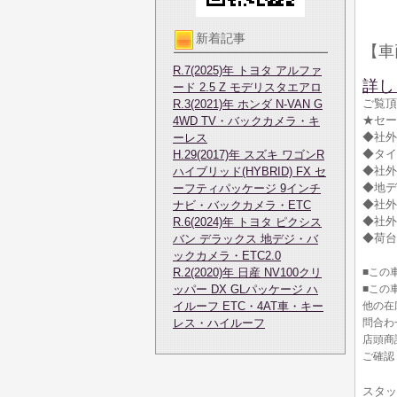
新着記事
【車
R.7(2025)年 トヨタ アルファ
詳し
ード 2.5 Z モデリスタエアロ
ご覧頂
R.3(2021)年 ホンダ N-VAN G
★セー
4WD TV・バックカメラ・キ
◆社外
ーレス
◆タイ
H.29(2017)年 スズキ ワゴンR
◆社外
ハイブリッド(HYBRID) FX セ
◆地デ
ーフティパッケージ 9インチ
◆社外
ナビ・バックカメラ・ETC
◆社外
R.6(2024)年 トヨタ ピクシス
◆荷台
バン デラックス 地デジ・バ
ックカメラ・ETC2.0
R.2(2020)年 日産 NV100クリ
■この
ッパー DX GLパッケージ ハ
■この
イルーフ ETC・4AT車・キー
他の在
レス・ハイルーフ
問合わ
店頭商
ご確認
スタッ