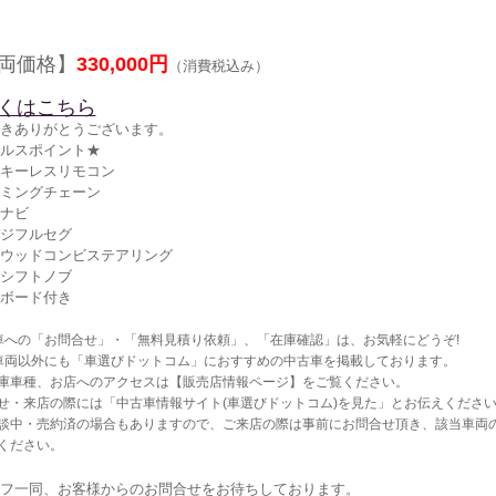
両価格】
330,000円
（消費税込み）
くはこちら
きありがとうございます。
ルスポイント★
キーレスリモコン
ミングチェーン
ナビ
ジフルセグ
ウッドコンビステアリング
シフトノブ
ボード付き
車への「お問合せ」・「無料見積り依頼」、「在庫確認」は、お気軽にどうぞ!
車両以外にも「車選びドットコム」におすすめの中古車を掲載しております。
庫車種、お店へのアクセスは【販売店情報ページ】をご覧ください。
せ・来店の際には「中古車情報サイト(車選びドットコム)を見た」とお伝えくださ
談中・売約済の場合もありますので、ご来店の際は事前にお問合せ頂き、該当車両
ください。
フ一同、お客様からのお問合せをお待ちしております。