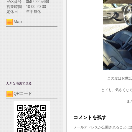
FAX番号
0587-22-5488
営業時間
10:00-20:00
定休日
年中無休
Map
この度はお世話
大きな地図で見る
とても、気さくな
QRコード
ま
コメントを残す
メールアドレスが公開されることは