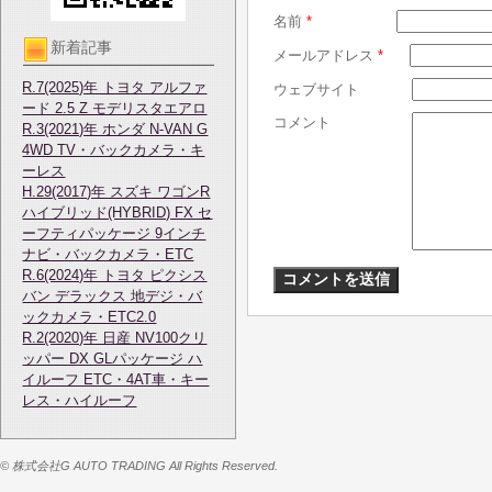
名前
*
新着記事
メールアドレス
*
R.7(2025)年 トヨタ アルファ
ウェブサイト
ード 2.5 Z モデリスタエアロ
コメント
R.3(2021)年 ホンダ N-VAN G
4WD TV・バックカメラ・キ
ーレス
H.29(2017)年 スズキ ワゴンR
ハイブリッド(HYBRID) FX セ
ーフティパッケージ 9インチ
ナビ・バックカメラ・ETC
R.6(2024)年 トヨタ ピクシス
バン デラックス 地デジ・バ
ックカメラ・ETC2.0
R.2(2020)年 日産 NV100クリ
ッパー DX GLパッケージ ハ
イルーフ ETC・4AT車・キー
レス・ハイルーフ
© 株式会社G AUTO TRADING All Rights Reserved.