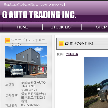
愛知県大口町の中古車探しは【G AUTO TRADING】
ショップインフォメー
Z3 走りの5MT H様
ション
投稿日
2016/6/6
株式会社G AUTO
店舗名
TRADING
〒480-0121
愛知県丹羽郡大口
店舗住所
町河北二丁目279
番地
電話番号
0587-81-3925