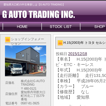
愛知県大口町の中古車探しは【G AUTO TRADING】
ショップインフォメー
H.15(2003)年 トヨタ 
ション
投稿日
2015/12/18
【車名】 H.15(2003)
ビ・ETC・キーレス
【年式】 H.15(2003)年
【走行距離】 走行131,50
【車検】 平成28年05月2
株式会社G AUTO
店舗名
TRADING
【カラー】 ブルー
〒480-0121
【修復歴】 なし
愛知県丹羽郡大口
店舗住所
町河北二丁目279
【地域】 愛知県
番地
電話番号
0587-81-3925