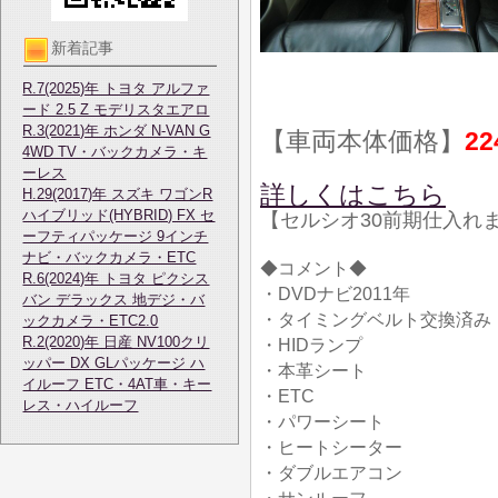
新着記事
R.7(2025)年 トヨタ アルファ
ード 2.5 Z モデリスタエアロ
R.3(2021)年 ホンダ N-VAN G
【車両本体価格】
22
4WD TV・バックカメラ・キ
ーレス
詳しくはこちら
H.29(2017)年 スズキ ワゴンR
ハイブリッド(HYBRID) FX セ
【セルシオ30前期仕入れ
ーフティパッケージ 9インチ
ナビ・バックカメラ・ETC
◆コメント◆
R.6(2024)年 トヨタ ピクシス
・DVDナビ2011年
バン デラックス 地デジ・バ
・タイミングベルト交換済み
ックカメラ・ETC2.0
R.2(2020)年 日産 NV100クリ
・HIDランプ
ッパー DX GLパッケージ ハ
・本革シート
イルーフ ETC・4AT車・キー
・ETC
レス・ハイルーフ
・パワーシート
・ヒートシーター
・ダブルエアコン