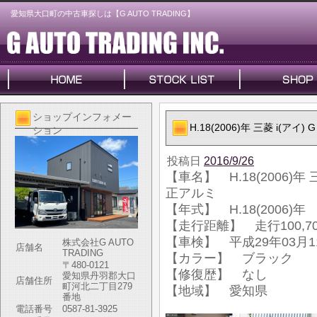
愛知県大口町の中古車探しは【G AUTO TRADING】
ショップインフォメー
H.18(2006)年 三菱 i(ア
ション
投稿日
2016/9/26
【車名】 H.18(2006)年
正アルミ
【年式】 H.18(2006)年
【走行距離】 走行100,70
【車検】 平成29年03月1
株式会社G AUTO
店舗名
TRADING
【カラー】 ブラック
〒480-0121
【修復歴】 なし
愛知県丹羽郡大口
店舗住所
町河北二丁目279
【地域】 愛知県
番地
電話番号
0587-81-3925