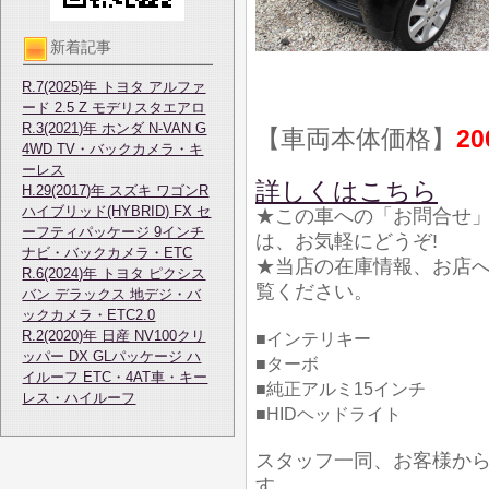
新着記事
R.7(2025)年 トヨタ アルファ
ード 2.5 Z モデリスタエアロ
R.3(2021)年 ホンダ N-VAN G
【車両本体価格】
20
4WD TV・バックカメラ・キ
ーレス
詳しくはこちら
H.29(2017)年 スズキ ワゴンR
ハイブリッド(HYBRID) FX セ
★この車への「お問合せ
ーフティパッケージ 9インチ
は、お気軽にどうぞ!
ナビ・バックカメラ・ETC
★当店の在庫情報、お店
R.6(2024)年 トヨタ ピクシス
覧ください。
バン デラックス 地デジ・バ
ックカメラ・ETC2.0
R.2(2020)年 日産 NV100クリ
■インテリキー
ッパー DX GLパッケージ ハ
■ターボ
イルーフ ETC・4AT車・キー
■純正アルミ15インチ
レス・ハイルーフ
■HIDヘッドライト
スタッフ一同、お客様か
す。