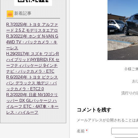
新着記事
R.7(2025)年 トヨタ アルファ
ード 2.5 Z モデリスタエアロ
R.3(2021)年 ホンダ N-VAN G
4WD TV・バックカメラ・キ
ーレス
H.29(2017)年 スズキ ワゴンR
ハイブリッド(HYBRID) FX セ
ーフティパッケージ 9インチ
Ｏ様ご
ナビ・バックカメラ・ETC
R.6(2024)年 トヨタ ピクシス
お
バン デラックス 地デジ・バ
ックカメラ・ETC2.0
流行りの
R.2(2020)年 日産 NV100クリ
ッパー DX GLパッケージ ハ
イルーフ ETC・4AT車・キー
コメントを残す
レス・ハイルーフ
メールアドレスが公開されることは
名前
*