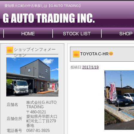
愛知県大口町の中古車探しは【G AUTO TRADING】
ショップインフォメー
TOYOTA C‐HR
ション
投稿日
2017/1/19
株式会社G AUTO
店舗名
TRADING
〒480-0121
愛知県丹羽郡大口
店舗住所
町河北二丁目279
番地
電話番号
0587-81-3925