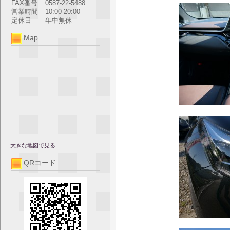
FAX番号
0587-22-5488
営業時間
10:00-20:00
定休日
年中無休
Map
大きな地図で見る
QRコード