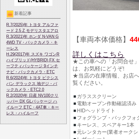
新着記事
R.7(2025)年 トヨタ アルファ
ード 2.5 Z モデリスタエアロ
R.3(2021)年 ホンダ N-VAN G
【車両本体価格】
44
4WD TV・バックカメラ・キ
ーレス
詳しくはこちら
H.29(2017)年 スズキ ワゴンR
ハイブリッド(HYBRID) FX セ
★この車への「お問合せ
ーフティパッケージ 9インチ
は、お気軽にどうぞ!
ナビ・バックカメラ・ETC
★当店の在庫情報、お店
R.6(2024)年 トヨタ ピクシス
覧ください。
バン デラックス 地デジ・バ
ックカメラ・ETC2.0
R.2(2020)年 日産 NV100クリ
ガラススクリーン
ッパー DX GLパッケージ ハ
電動オープン作動確認済み
イルーフ ETC・4AT車・キー
HIDヘッドライト
レス・ハイルーフ
フォグランプ・バックフォ
キーレス、スペアキー1本
元レンタカー(業者オークシ