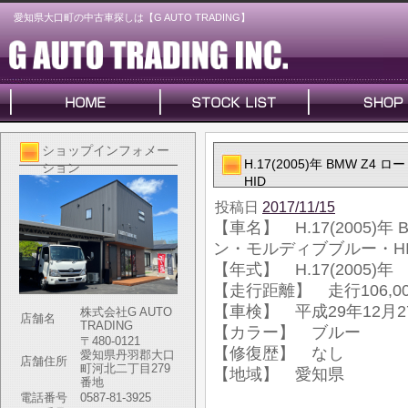
愛知県大口町の中古車探しは【G AUTO TRADING】
ショップインフォメー
H.17(2005)年 BMW Z
ション
HID
投稿日
2017/11/15
【車名】 H.17(2005)年
ン・モルディブブルー・HI
【年式】 H.17(2005)年
【走行距離】 走行106,00
【車検】 平成29年12月2
株式会社G AUTO
店舗名
TRADING
【カラー】 ブルー
〒480-0121
【修復歴】 なし
愛知県丹羽郡大口
店舗住所
町河北二丁目279
【地域】 愛知県
番地
電話番号
0587-81-3925