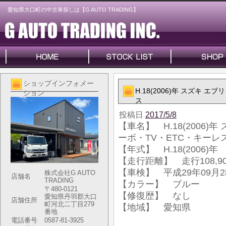
愛知県大口町の中古車探しは【G AUTO TRADING】
ショップインフォメー
H.18(2006)年 スズキ 
ション
ス
投稿日
2017/5/8
【車名】 H.18(2006)
ーボ・TV・ETC・キーレ
【年式】 H.18(2006)年
【走行距離】 走行108,90
【車検】 平成29年09月2
株式会社G AUTO
店舗名
TRADING
【カラー】 ブルー
〒480-0121
【修復歴】 なし
愛知県丹羽郡大口
店舗住所
町河北二丁目279
【地域】 愛知県
番地
電話番号
0587-81-3925