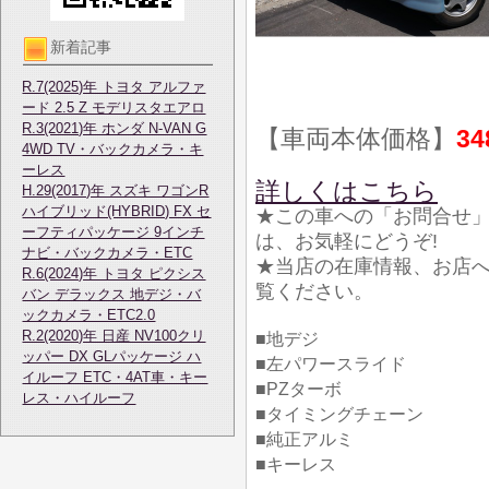
新着記事
R.7(2025)年 トヨタ アルファ
ード 2.5 Z モデリスタエアロ
R.3(2021)年 ホンダ N-VAN G
【車両本体価格】
34
4WD TV・バックカメラ・キ
ーレス
詳しくはこちら
H.29(2017)年 スズキ ワゴンR
ハイブリッド(HYBRID) FX セ
★この車への「お問合せ
ーフティパッケージ 9インチ
は、お気軽にどうぞ!
ナビ・バックカメラ・ETC
★当店の在庫情報、お店
R.6(2024)年 トヨタ ピクシス
覧ください。
バン デラックス 地デジ・バ
ックカメラ・ETC2.0
R.2(2020)年 日産 NV100クリ
■地デジ
ッパー DX GLパッケージ ハ
■左パワースライド
イルーフ ETC・4AT車・キー
■PZターボ
レス・ハイルーフ
■タイミングチェーン
■純正アルミ
■キーレス