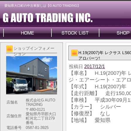
愛知県大口町の中古車探しは【G AUTO TRADING】
ショップインフォメー
H.19(2007)年 レクサス 
ション
アロパーツ!
投稿日
2017/12/1
【車名】 H.19(2007)年 
ジ・エアーシート・エアロ
【年式】 H.19(2007)年
【走行距離】 走行150,00
【車検】 平成30年09月1
株式会社G AUTO
店舗名
TRADING
【カラー】 シルバー
〒480-0121
【修復歴】 なし
愛知県丹羽郡大口
店舗住所
町河北二丁目279
【地域】 愛知県
番地
電話番号
0587-81-3925