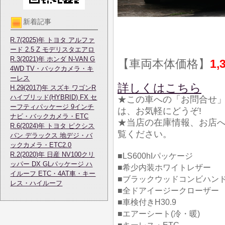
新着記事
R.7(2025)年 トヨタ アルファ
ード 2.5 Z モデリスタエアロ
R.3(2021)年 ホンダ N-VAN G
【車両本体価格】
1,
4WD TV・バックカメラ・キ
ーレス
詳しくはこちら
H.29(2017)年 スズキ ワゴンR
ハイブリッド(HYBRID) FX セ
★この車への「お問合せ
ーフティパッケージ 9インチ
は、お気軽にどうぞ!
ナビ・バックカメラ・ETC
★当店の在庫情報、お店
R.6(2024)年 トヨタ ピクシス
覧ください。
バン デラックス 地デジ・バ
ックカメラ・ETC2.0
R.2(2020)年 日産 NV100クリ
■LS600hIパッケージ
ッパー DX GLパッケージ ハ
■希少内装ホワイトレザー
イルーフ ETC・4AT車・キー
■ブラックウッドコンビハン
レス・ハイルーフ
■全ドアイージークローザー
■車検付きH30.9
■エアーシート(冷・暖)