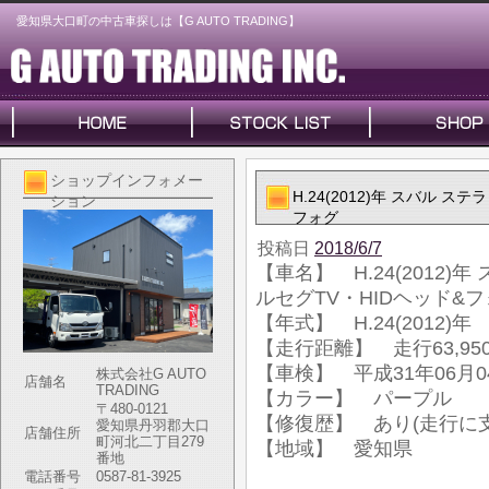
愛知県大口町の中古車探しは【G AUTO TRADING】
ショップインフォメー
H.24(2012)年 スバル 
ション
フォグ
投稿日
2018/6/7
【車名】 H.24(2012)
ルセグTV・HIDヘッド&
【年式】 H.24(2012)年
【走行距離】 走行63,950
【車検】 平成31年06月0
株式会社G AUTO
店舗名
TRADING
【カラー】 パープル
〒480-0121
【修復歴】 あり(走行に
愛知県丹羽郡大口
店舗住所
町河北二丁目279
【地域】 愛知県
番地
電話番号
0587-81-3925