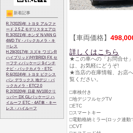
新着記事
R.7(2025)年 トヨタ アルファ
ード 2.5 Z モデリスタエアロ
R.3(2021)年 ホンダ N-VAN G
【車両価格】
498,0
4WD TV・バックカメラ・キ
ーレス
詳しくはこちら
H.29(2017)年 スズキ ワゴンR
ハイブリッド(HYBRID) FX セ
★この車への「お問合せ
ーフティパッケージ 9インチ
は、お気軽にどうぞ!
ナビ・バックカメラ・ETC
★当店の在庫情報、お店
R.6(2024)年 トヨタ ピクシス
覧ください。
バン デラックス 地デジ・バ
ックカメラ・ETC2.0
R.2(2020)年 日産 NV100クリ
□車検付き
ッパー DX GLパッケージ ハ
□地デジフルセグTV
イルーフ ETC・4AT車・キー
□ETC
レス・ハイルーフ
□スマートキー
□電動格納ミラー(ロック連動
□CVT