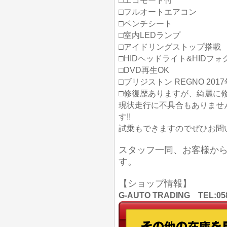
□エコモード付
□フルオートエアコン
□ベンチシート
□室内LEDランプ
□アイドリングストップ搭載
□HIDヘッドライト&HIDフ
□DVD再生OK
□ブリジストン REGNO 201
□修復歴ありますが、綺麗に
現状走行に不具合もありませ
す!!
試乗もできますのでぜひお問い
スタッフ一同、お客様か
す。
【ショップ情報】
G-AUTO TRADING TEL