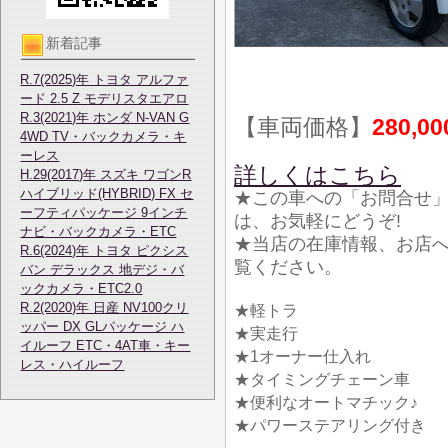
新着記事
R.7(2025)年 トヨタ アルファ
ード 2.5 Z モデリスタエアロ
R.3(2021)年 ホンダ N-VAN G
【車両価格】
280,0
4WD TV・バックカメラ・キ
ーレス
詳しくはこちら
H.29(2017)年 スズキ ワゴンR
ハイブリッド(HYBRID) FX セ
★この車への「お問合せ
ーフティパッケージ 9インチ
は、お気軽にどうぞ!
ナビ・バックカメラ・ETC
★当店の在庫情報、お店
R.6(2024)年 トヨタ ピクシス
覧ください。
バン デラックス 地デジ・バ
ックカメラ・ETC2.0
R.2(2020)年 日産 NV100クリ
★軽トラ
ッパー DX GLパッケージ ハ
★実走行
イルーフ ETC・4AT車・キー
★1オーナー仕入れ
レス・ハイルーフ
★タイミングチェーン車
★便利なオートマチック♪
★パワーステアリング付き