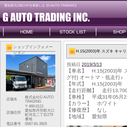
愛知県大口町の中古車探しは【G AUTO TRADING】
ショップインフォメー
H.15(2003)年 スズキ 
ション
投稿日
2019/3/13
【車名】 H.15(2003)
グ付) オートマ・低走行♪
【年式】 H.15(2003)年
【走行距離】 走行13,700
【車検】 平成31年05月2
株式会社G AUTO
店舗名
TRADING
【カラー】 ホワイト
〒480-0121
【修復歴】 なし
愛知県丹羽郡大口
店舗住所
町河北二丁目279
【地域】 愛知県
番地
電話番号
0587-81-3925