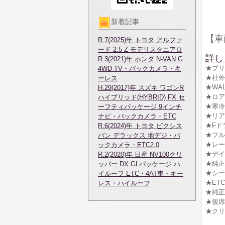
新着記事
【車
R.7(2025)年 トヨタ アルファ
ード 2.5 Z モデリスタエアロ
詳し
R.3(2021)年 ホンダ N-VAN G
★プリ
4WD TV・バックカメラ・キ
★社外フ
ーレス
★WA
H.29(2017)年 スズキ ワゴンR
★ロア
ハイブリッド(HYBRID) FX セ
★寒冷
ーフティパッケージ 9インチ
★リア
ナビ・バックカメラ・ETC
★Fド
R.6(2024)年 トヨタ ピクシス
★フル
バン デラックス 地デジ・バ
★レー
ックカメラ・ETC2.0
★デイ
R.2(2020)年 日産 NV100クリ
★純正
ッパー DX GLパッケージ ハ
★シー
イルーフ ETC・4AT車・キー
★ETC
レス・ハイルーフ
★純正
★後席
★クリ