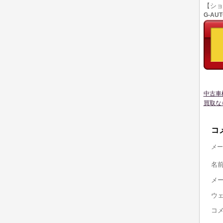
【シ
G-AU
中古車
買取な
コ
メー
名
メ
ウ
コ