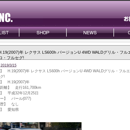
】
H.19(2007)年 レクサス LS600h バージョンU 4WD WALDグリル・フル
ロ・フルセグ!
2019/3/15
 H.19(2007)年 レクサス LS600h バージョンU 4WD WALDグリル・フル
グ!
 H.19(2007)年
距離】 走行161,700km
】 平成32年12月25日
ー】 パール(077)
歴】 なし
】 愛知県