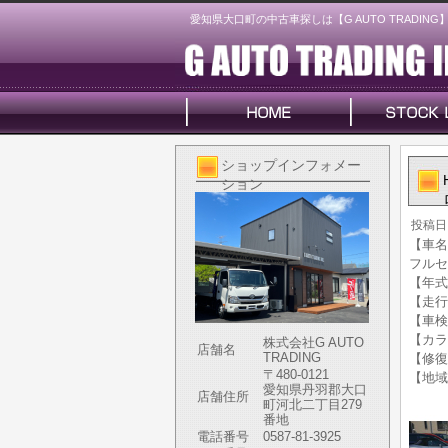
愛知県大口町の中古車探しは【G AUTO TRADING
ショップインフォメー
ション
投稿日
【車名】
フルセ
【年式】
【走行
【車検
【カラ
株式会社G AUTO
店舗名
TRADING
【修復
〒480-0121
【地域
愛知県丹羽郡大口
店舗住所
町河北二丁目279
番地
電話番号
0587-81-3925