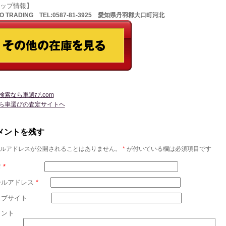
ョップ情報】
TO TRADING TEL:0587-81-3925 愛知県丹羽郡大口町河北
検索なら車選び.com
ら車選びの査定サイトヘ
メントを残す
ルアドレスが公開されることはありません。
*
が付いている欄は必須項目です
前
*
ールアドレス
*
ェブサイト
メント