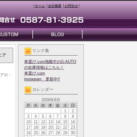
ホーム
会社概要
お問合せ
リンク集
エア
車選び.com掲載中のG-AUTO
の在庫情報はこちら！
車選び.com
エアロ・
instagram 更新中!!
カレンダー
2026年8月
月
火
水
木
金
土
日
1
2
3
4
5
6
7
8
9
10
11
12
13
14
15
16
17
18
19
20
21
22
23
24
25
26
27
28
29
30